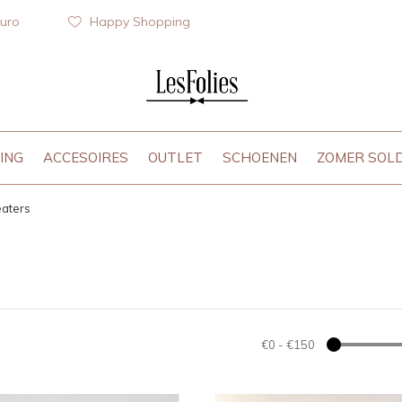
euro
Happy Shopping
ING
ACCESOIRES
OUTLET
SCHOENEN
ZOMER SOL
aters
€0
-
€150