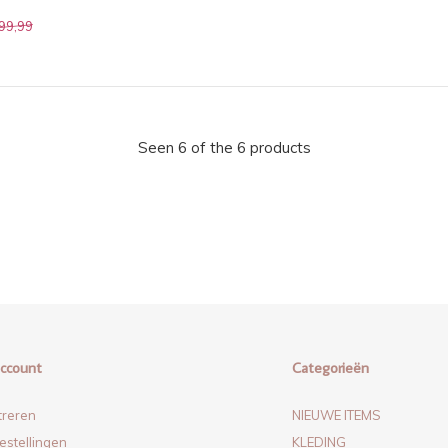
99,99
Seen 6 of the 6 products
account
Categorieën
treren
NIEUWE ITEMS
estellingen
KLEDING