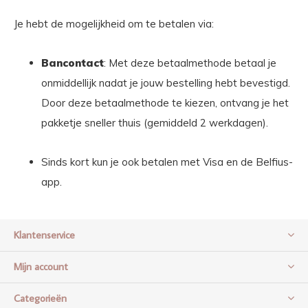
Je hebt de mogelijkheid om te betalen via:
Bancontact
: Met deze betaalmethode betaal je
onmiddellijk nadat je jouw bestelling hebt bevestigd.
Door deze betaalmethode te kiezen, ontvang je het
pakketje sneller thuis (gemiddeld 2 werkdagen).
Sinds kort kun je ook betalen met Visa en de Belfius-
app.
Klantenservice
Mijn account
Categorieën