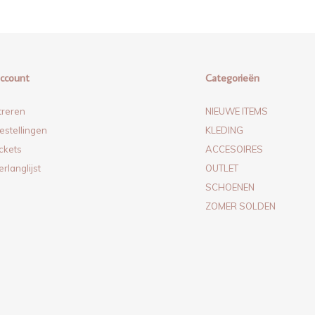
account
Categorieën
treren
NIEUWE ITEMS
estellingen
KLEDING
ickets
ACCESOIRES
erlanglijst
OUTLET
SCHOENEN
ZOMER SOLDEN