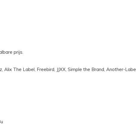
lbare prijs.
pez, Alix The Label, Freebird, JJXX, Simple the Brand, Another-
8u