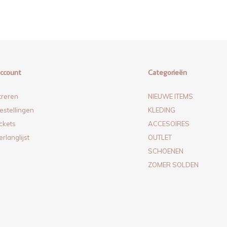
account
Categorieën
treren
NIEUWE ITEMS
estellingen
KLEDING
ickets
ACCESOIRES
erlanglijst
OUTLET
SCHOENEN
ZOMER SOLDEN