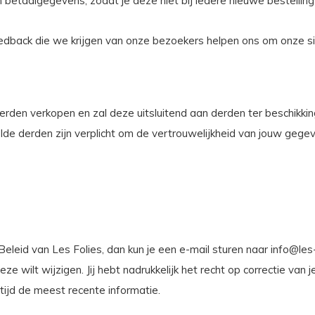
betaalgegevens, zodat je deze niet bij iedere nieuwe bestelling h
edback die we krijgen van onze bezoekers helpen ons om onze si
rden verkopen en zal deze uitsluitend aan derden ter beschikking 
de derden zijn verplicht om de vertrouwelijkheid van jouw gege
eleid van Les Folies, dan kun je een e-mail sturen naar
info@les-
ze wilt wijzigen. Jij hebt nadrukkelijk het recht op correctie van 
ltijd de meest recente informatie.