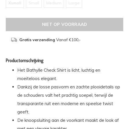
Xsmall
Small
Medium
Large
NIET OP VOORRAAD
Gratis verzending
Vanaf €100,-
Productomschrijving
Het Bathylle Check Shirt is licht, luchtig en
moeiteloos elegant.
Dankzij de losse pasvorm en zachte plooidetails op
de schouders valt het prachtig soepel, terwijl de
transparante ruit een moderne en speelse twist
geeft.
De knoopsluiting aan de voorkant maakt de look af
met een vleugje karakter.