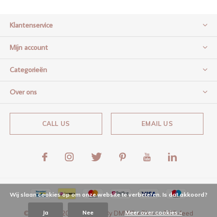
Klantenservice
Mijn account
Categorieën
Over ons
CALL US
EMAIL US
Wij slaan cookies op om onze website te verbeteren. Is dat akkoord?
Ja
Nee
Meer over cookies »
© Copyright
2026
- Theme By
DMWS
x
Plus+
-
RSS-feed