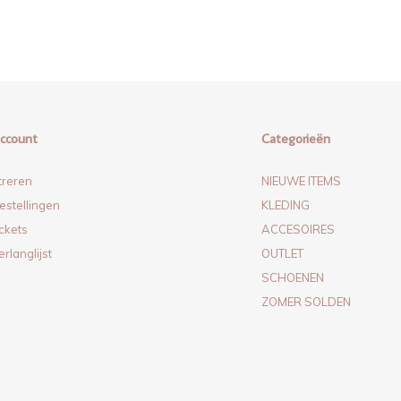
account
Categorieën
treren
NIEUWE ITEMS
estellingen
KLEDING
ickets
ACCESOIRES
erlanglijst
OUTLET
SCHOENEN
ZOMER SOLDEN