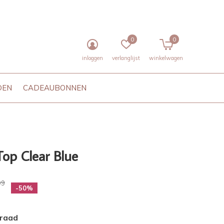
0
0
inloggen
verlanglijst
winkelwagen
DEN
CADEAUBONNEN
Top Clear Blue
99
-50%
rraad