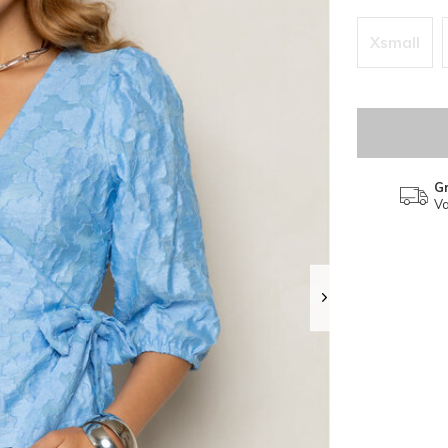
Xsmall
Gr
Va