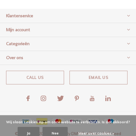
Klantenservice
Mijn account
Categorieën
Over ons
CALL US
EMAIL US
Wij slaan cookies op om onze website te verbeteren. Is dat akkoord?
Ja
Nee
Meer over cookies »
© Copyright
2026
- Theme By
DMWS
x
Plus+
-
RSS-feed