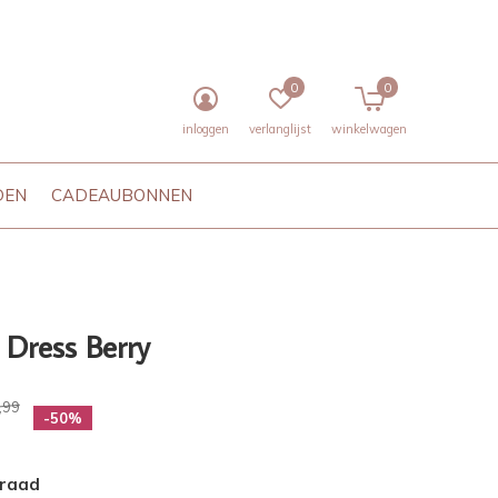
0
0
inloggen
verlanglijst
winkelwagen
DEN
CADEAUBONNEN
Dress Berry
,99
-50%
rraad