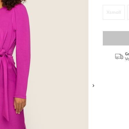
Xsmall
Gr
Va