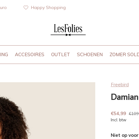
euro
Happy Shopping
ING
ACCESOIRES
OUTLET
SCHOENEN
ZOMER SOL
Freebird
Damian 
€54,99
€109
Incl. btw
Niet op voo