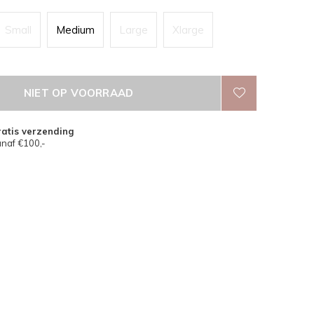
Small
Medium
Large
Xlarge
NIET OP VOORRAAD
atis verzending
naf €100,-