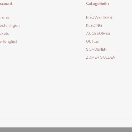
account
Categorieën
treren
NIEUWE ITEMS
estellingen
KLEDING
ickets
ACCESOIRES
erlanglijst
OUTLET
SCHOENEN
ZOMER SOLDEN