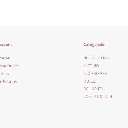
account
Categorieën
treren
NIEUWE ITEMS
estellingen
KLEDING
ickets
ACCESOIRES
erlanglijst
OUTLET
SCHOENEN
ZOMER SOLDEN