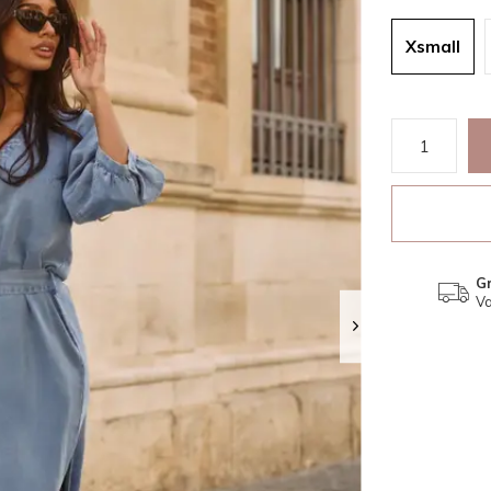
Xsmall
Gr
Va