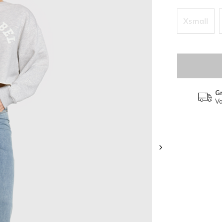
Xsmall
Gr
Va