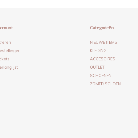
account
Categorieën
treren
NIEUWE ITEMS
estellingen
KLEDING
ickets
ACCESOIRES
erlanglijst
OUTLET
SCHOENEN
ZOMER SOLDEN