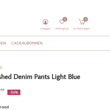
0
0
inloggen
verlanglijst
winkelwagen
DEN
CADEAUBONNEN
el
shed Denim Pants Light Blue
,99
-50%
rraad