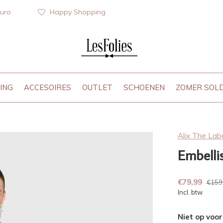
euro
Happy Shopping
ING
ACCESOIRES
OUTLET
SCHOENEN
ZOMER SOL
Alix The Lab
Embelli
€79,99
€159
Incl. btw
Niet op voo