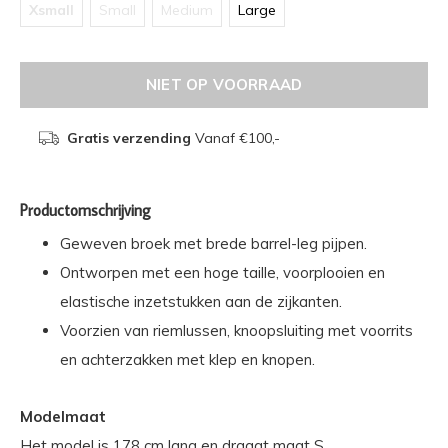
Xsmall
Small
Medium
Large
NIET OP VOORRAAD
Gratis verzending
Vanaf €100,-
Productomschrijving
Geweven broek met brede barrel-leg pijpen.
Ontworpen met een hoge taille, voorplooien en
elastische inzetstukken aan de zijkanten.
Voorzien van riemlussen, knoopsluiting met voorrits
en achterzakken met klep en knopen.
Modelmaat
Het model is 178 cm lang en draagt maat S.