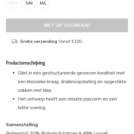
XS/S
S/M
M/L
NIET OP VOORRAAD
Gratis verzending
Vanaf €100,-
Productomschrijving
Gilet in een gestructureerde geweven kwaliteit met
een klassieke kraag, drukknoopsluiting en opgestikte
zakken met klep.
Het ontwerp heeft een relaxte pasvorm en een
lichte voering.
Samenstelling
Buitenstof: 52% Biologisch katoen & 48% Lyocell