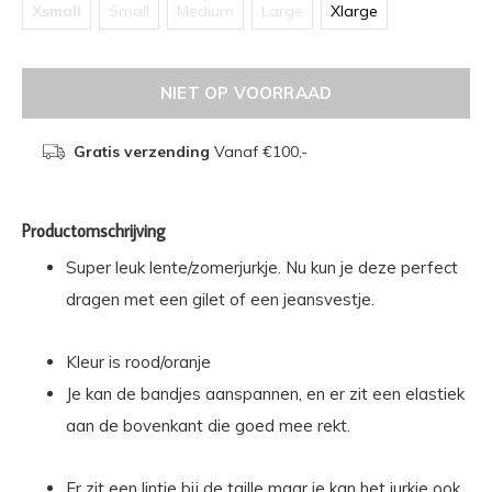
Xsmall
Small
Medium
Large
Xlarge
NIET OP VOORRAAD
Gratis verzending
Vanaf €100,-
Productomschrijving
Super leuk lente/zomerjurkje. Nu kun je deze perfect
dragen met een gilet of een jeansvestje.
Kleur is rood/oranje
Je kan de bandjes aanspannen, en er zit een elastiek
aan de bovenkant die goed mee rekt.
Er zit een lintje bij de taille maar je kan het jurkje ook