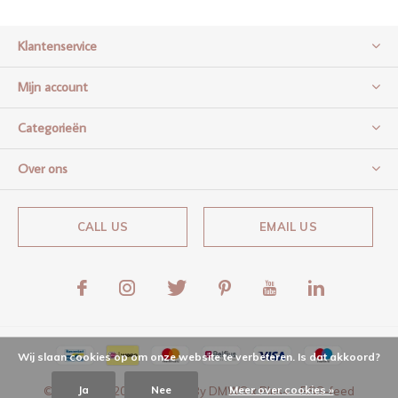
Klantenservice
Mijn account
Categorieën
Over ons
CALL US
EMAIL US
Wij slaan cookies op om onze website te verbeteren. Is dat akkoord?
Ja
Nee
Meer over cookies »
© Copyright
2026
- Theme By
DMWS
x
Plus+
-
RSS-feed