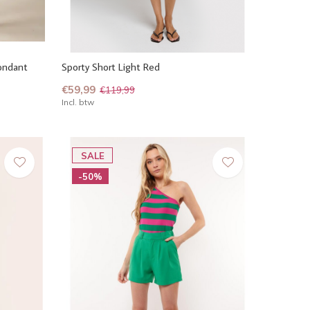
ondant
Sporty Short Light Red
€59,99
€119,99
Incl. btw
SALE
-50%