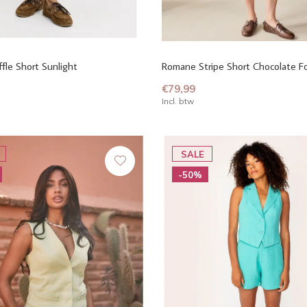
fle Short Sunlight
Romane Stripe Short Chocolate F
€79,99
Incl. btw
SALE
-50%