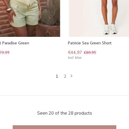
t Paradise Green
Patricie Sea Green Short
€44,97
79,99
€89,95
Incl. btw
1
2
Seen 20 of the 28 products