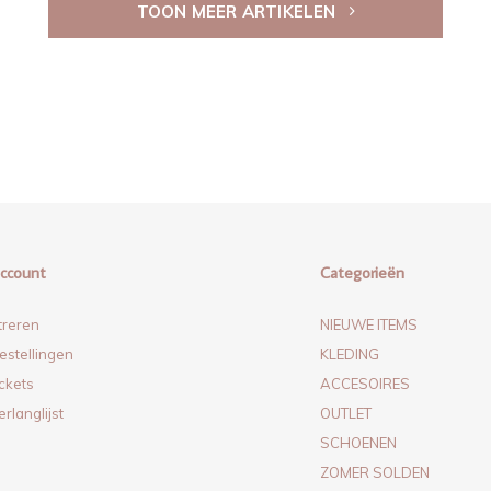
TOON MEER ARTIKELEN
account
Categorieën
treren
NIEUWE ITEMS
estellingen
KLEDING
ickets
ACCESOIRES
erlanglijst
OUTLET
SCHOENEN
ZOMER SOLDEN