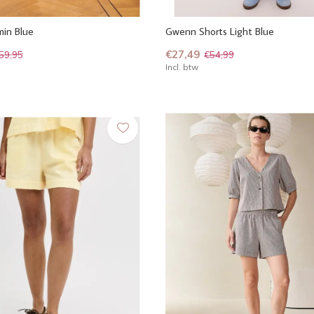
min Blue
Gwenn Shorts Light Blue
€27,49
59,95
€54,99
Incl. btw