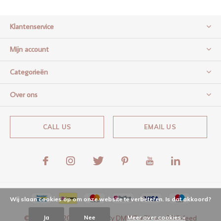
Klantenservice
Mijn account
Categorieën
Over ons
CALL US
EMAIL US
Wij slaan cookies op om onze website te verbeteren. Is dat akkoord?
Ja
Nee
Meer over cookies »
© Copyright
2026
- Theme By
DMWS
x
Plus+
-
RSS-feed