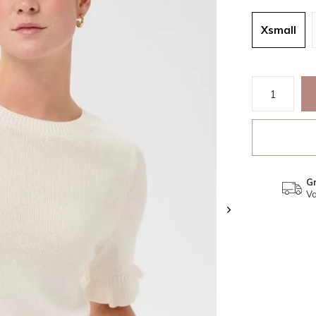
Xsmall
Gr
Va