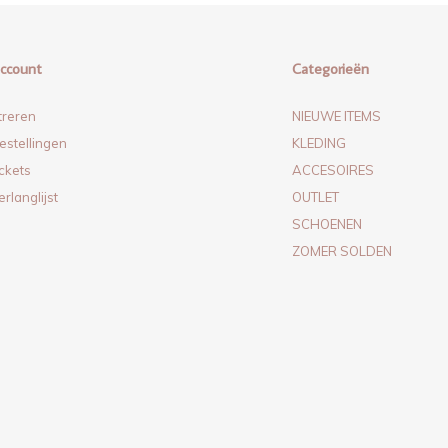
account
Categorieën
treren
NIEUWE ITEMS
estellingen
KLEDING
ickets
ACCESOIRES
erlanglijst
OUTLET
SCHOENEN
ZOMER SOLDEN