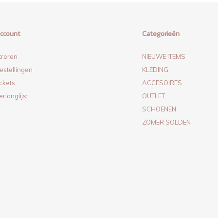
account
Categorieën
treren
NIEUWE ITEMS
estellingen
KLEDING
ickets
ACCESOIRES
erlanglijst
OUTLET
SCHOENEN
ZOMER SOLDEN