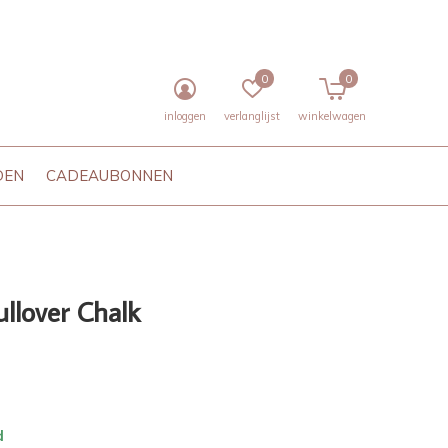
0
0
inloggen
verlanglijst
winkelwagen
DEN
CADEAUBONNEN
ullover Chalk
d