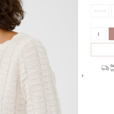
Xsmall
Gr
Va