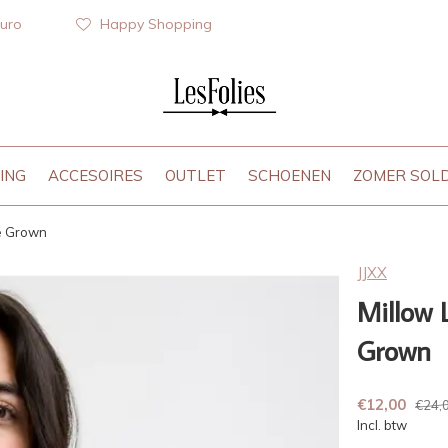
euro
Happy Shopping
ING
ACCESOIRES
OUTLET
SCHOENEN
ZOMER SOL
e Grown
JJXX
Millow 
Grown
€12,00
€24,
Incl. btw