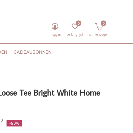
0
0
inloggen
verlanglijst
winkelwagen
DEN
CADEAUBONNEN
Loose Tee Bright White Home
00
-50%