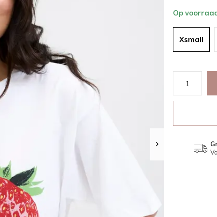
Op voorraa
Xsmall
Gr
Va