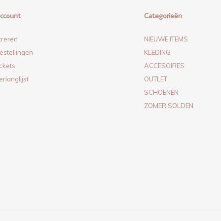
account
Categorieën
treren
NIEUWE ITEMS
estellingen
KLEDING
ickets
ACCESOIRES
erlanglijst
OUTLET
SCHOENEN
ZOMER SOLDEN