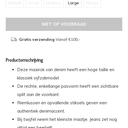
Xsmall
Small
Medium
Large
Xlarge
NIET OP VOORRAAD
Gratis verzending
Vanaf €100,-
Productomschrijving
Deze maxirok van denim heeft een hoge taille en
klassiek vijfzakmodel.
De rechte, enkellange pasvorm heeft een zichtbare
split aan de voorkant.
Riemlussen en opvallende stiksels geven een
authentiek denimaccent.
Bij twijfel neem het kleinste maatje. Jeans zet nog
altijd een beetje!!!