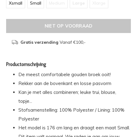
Xsmall
Small
Medium
Large
Xlarge
NIET OP VOORRAAD
Gratis verzending
Vanaf €100,-
Productomschrijving
De meest comfortabele gouden broek ooit!
Rekker aan de bovenkant en losse pasvorm
Kan je met alles combineren; leuke trui, blouse,
topje...
Stofsamenstelling: 100% Polyester / Lining: 100%
Polyester
Het model is 176 cm lang en draagt een maat Small.
Dit item valt normaal. We raden je aan om jouw