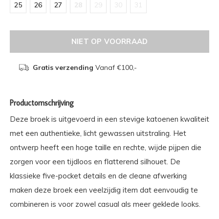
25
26
27
28
29
30
31
NIET OP VOORRAAD
Gratis verzending
Vanaf €100,-
Productomschrijving
Deze broek is uitgevoerd in een stevige katoenen kwaliteit
met een authentieke, licht gewassen uitstraling. Het
ontwerp heeft een hoge taille en rechte, wijde pijpen die
zorgen voor een tijdloos en flatterend silhouet. De
klassieke five-pocket details en de cleane afwerking
maken deze broek een veelzijdig item dat eenvoudig te
combineren is voor zowel casual als meer geklede looks.