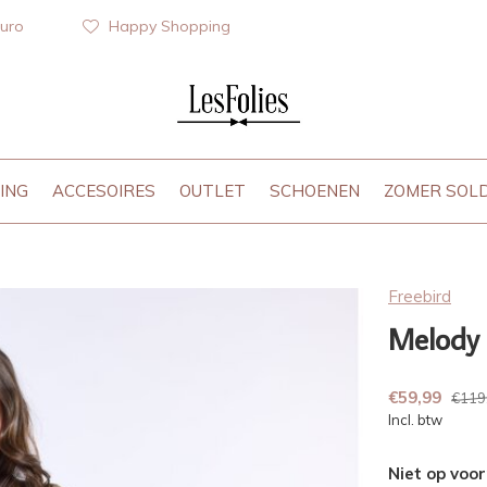
euro
Happy Shopping
ING
ACCESOIRES
OUTLET
SCHOENEN
ZOMER SOL
Freebird
Melody 
€59,99
€119
Incl. btw
Niet op voo