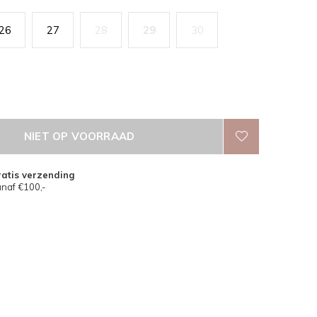
26
27
28
29
30
NIET OP VOORRAAD
atis verzending
naf €100,-