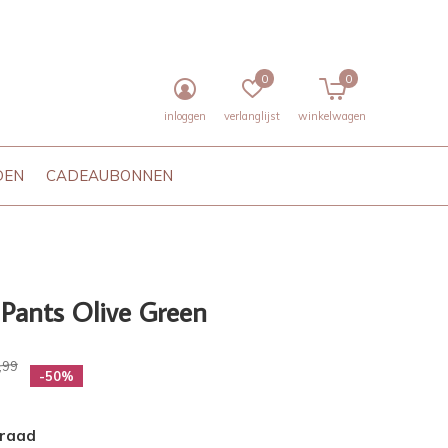
0
0
inloggen
verlanglijst
winkelwagen
DEN
CADEAUBONNEN
Pants Olive Green
,99
-50%
rraad