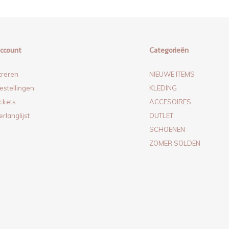
account
Categorieën
treren
NIEUWE ITEMS
estellingen
KLEDING
ickets
ACCESOIRES
erlanglijst
OUTLET
SCHOENEN
ZOMER SOLDEN